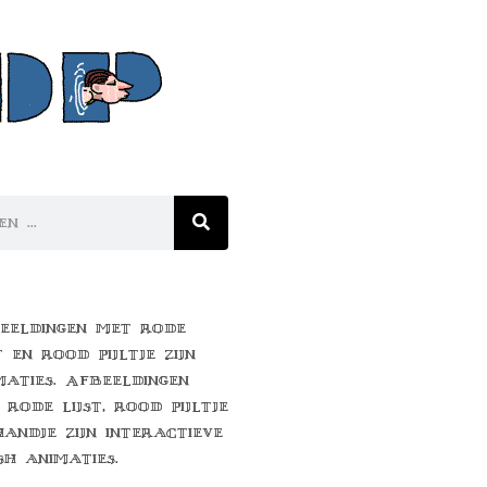
eeldingen met rode
t en rood pijltje zijn
maties. Afbeeldingen
 rode lijst, rood pijltje
handje zijn interactieve
sh animaties.