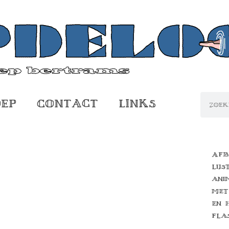
oep
Contact
Links
Afb
lijs
ani
met
en 
fla