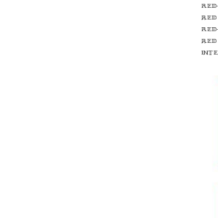
Red
red
Red
red
int