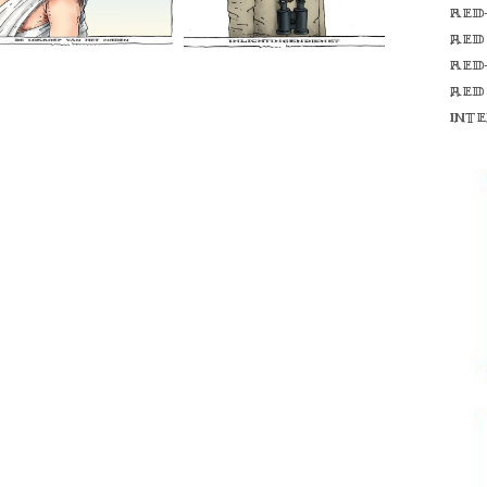
Red
red
Red
red
int