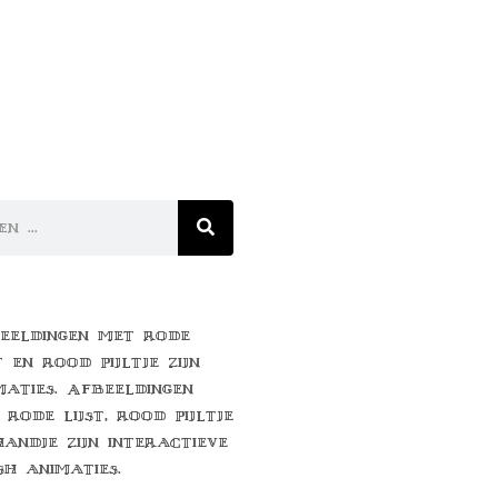
eeldingen met rode
t en rood pijltje zijn
maties. Afbeeldingen
 rode lijst, rood pijltje
handje zijn interactieve
sh animaties.