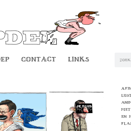
oep
Contact
Links
Afb
lijs
ani
met
en 
fla