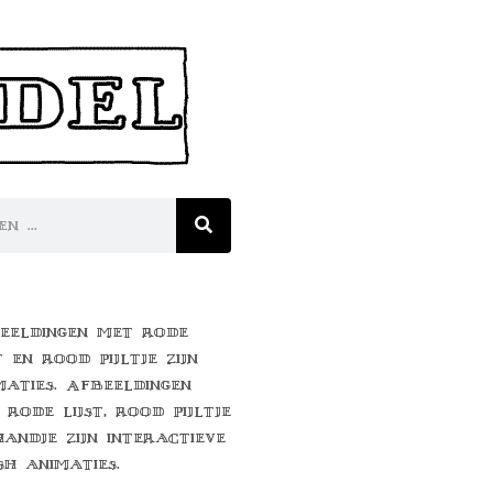
eeldingen met rode
t en rood pijltje zijn
maties. Afbeeldingen
 rode lijst, rood pijltje
handje zijn interactieve
sh animaties.