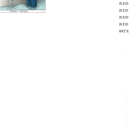
Red
red
Red
red
int