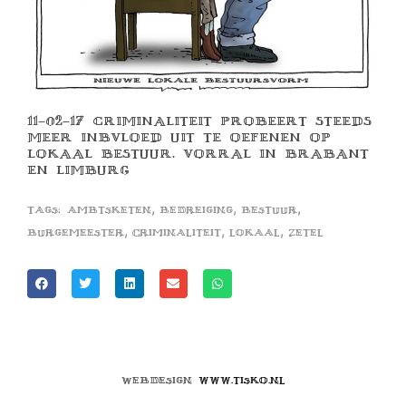
11-02-17 CRIMINALITEIT PROBEERT STEEDS
MEER INBVLOED UIT TE OEFENEN OP
LOKAAL BESTUUR. VORRAL IN BRABANT
EN LIMBURG
,
,
,
Tags:
ambtsketen
bedreiging
bestuur
,
,
,
burgemeester
criminaliteit
lokaal
zetel
Webdesign
www.tisko.nl