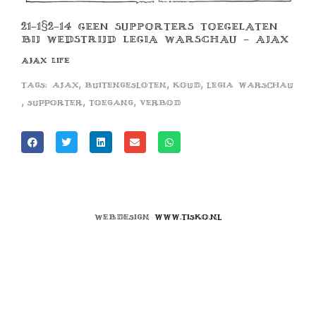
21-1§2-14 GEEN SUPPORTERS TOEGELATEN
BIJ WEDSTRIJD LEGIA WARSCHAU – AJAX
AJAX LIFE
,
,
,
Tags:
ajax
buitengesloten
koud
legia warschau
,
,
,
supporter
toegang
verbod
Webdesign
www.tisko.nl