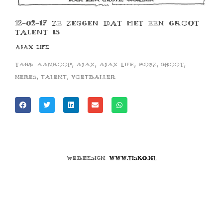
12-02-17 ZE ZEGGEN DAT HET EEN GROOT
TALENT IS
AJAX LIFE
,
,
,
,
,
Tags:
aankoop
ajax
ajax life
bosz
groot
,
,
neres
talent
voetballer
Webdesign
www.tisko.nl