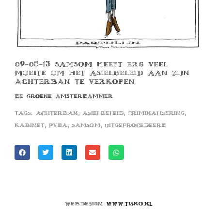
09-05-13 SAMSOM HEEFT ERG VEEL
MOEITE OM HET ASIELBELEID AAN ZIJN
ACHTERBAN TE VERKOPEN
DE GROENE AMSTERDAMMER
,
,
,
Tags:
achterban
asielbeleid
criminalisering
,
,
,
kabinet
pvda
samsom
uitgeprocedeerd
Webdesign
www.tisko.nl