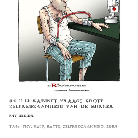
04-11-13 KABINET VRAAGT GROTE
ZELFREDZAAMHEID VAN DE BURGER
FNV SENIOR
,
,
,
,
Tags:
fnv
hulp
rutte
zelfredzaamheid
zorg