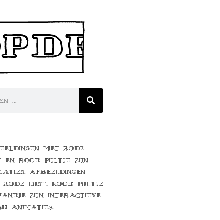
eeldingen met rode
t en rood pijltje zijn
maties. Afbeeldingen
 rode lijst, rood pijltje
handje zijn interactieve
sh animaties.