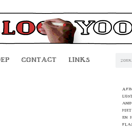
oep
Contact
Links
Afb
lijs
ani
met
en 
fla