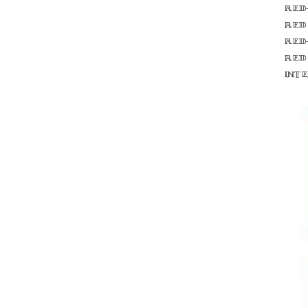
Red
red
Red
red
int