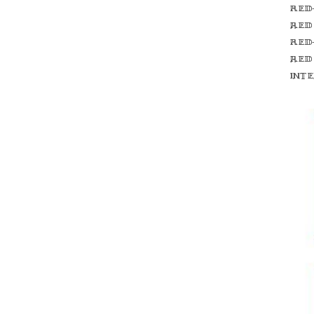
Red
red
Red
red
int