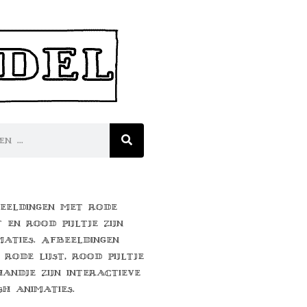
eeldingen met rode
t en rood pijltje zijn
maties. Afbeeldingen
 rode lijst, rood pijltje
handje zijn interactieve
sh animaties.