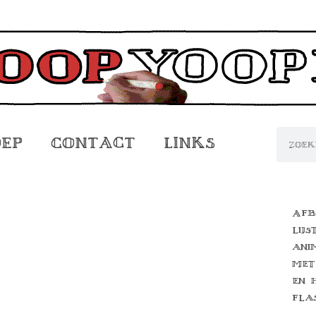
oep
Contact
Links
Afb
lijs
ani
met
en 
fla