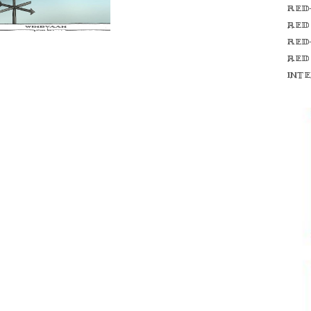
Red
red
Red
red
int