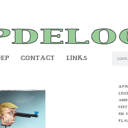
oep
Contact
Links
Afb
lijs
ani
met
en 
fla