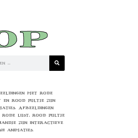
eeldingen met rode
t en rood pijltje zijn
maties. Afbeeldingen
 rode lijst, rood pijltje
handje zijn interactieve
sh animaties.