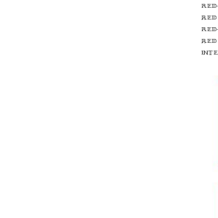
Red
red
Red
red
int