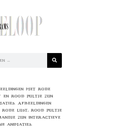
eeldingen met rode
t en rood pijltje zijn
maties. Afbeeldingen
 rode lijst, rood pijltje
handje zijn interactieve
sh animaties.