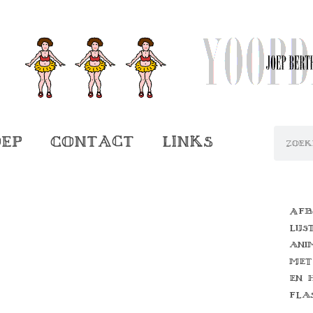
oep
Contact
Links
Afb
lijs
ani
met
en 
fla