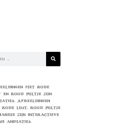
eeldingen met rode
t en rood pijltje zijn
maties. Afbeeldingen
 rode lijst, rood pijltje
handje zijn interactieve
sh animaties.