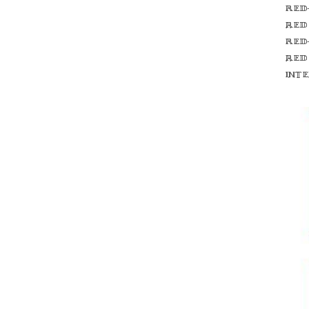
Red
red
Red
red
int