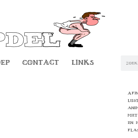
oep
Contact
Links
Afb
lijs
ani
met
en 
fla