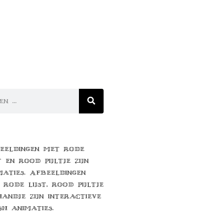
eeldingen met rode
t en rood pijltje zijn
maties. Afbeeldingen
 rode lijst, rood pijltje
handje zijn interactieve
sh animaties.