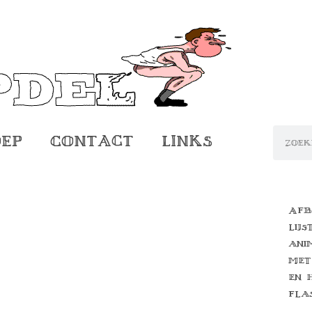
oep
Contact
Links
Afb
lijs
ani
met
en 
fla