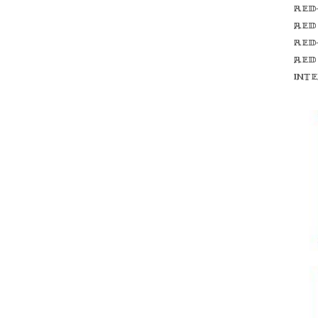
Red
red
Red
red
int