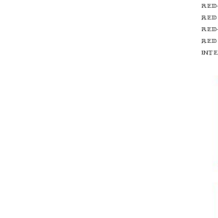
Red
red
Red
red
int