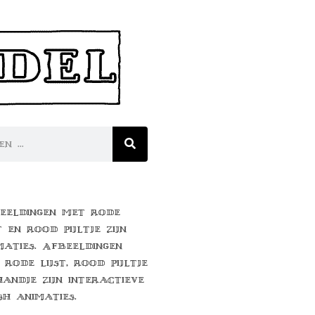
eeldingen met rode
t en rood pijltje zijn
maties. Afbeeldingen
 rode lijst, rood pijltje
handje zijn interactieve
sh animaties.