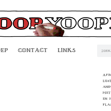
oep
Contact
Links
Afb
lijs
ani
met
en 
fla