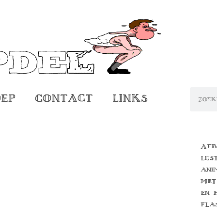
oep
Contact
Links
Afb
lijs
ani
met
en 
fla