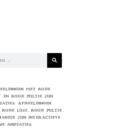
eeldingen met rode
t en rood pijltje zijn
maties. Afbeeldingen
 rode lijst, rood pijltje
handje zijn interactieve
sh animaties.