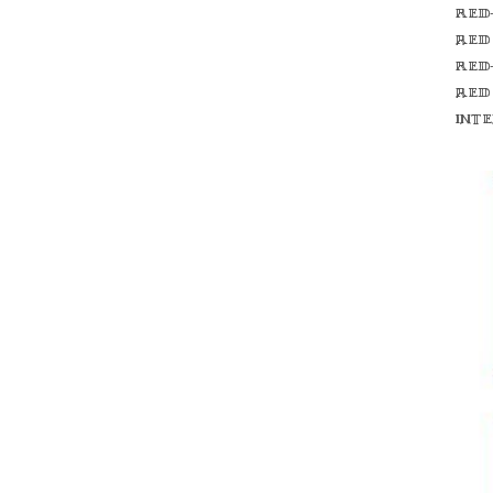
Red
red
Red
red
int