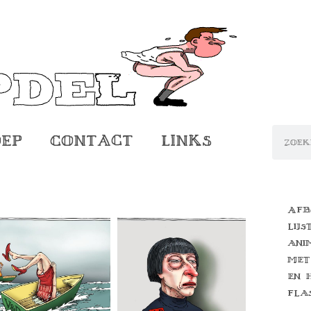
oep
Contact
Links
Afb
lijs
ani
met
en 
fla