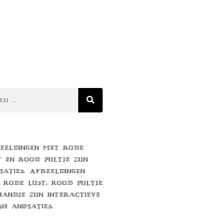
eeldingen met rode
t en rood pijltje zijn
maties. Afbeeldingen
 rode lijst, rood pijltje
handje zijn interactieve
sh animaties.