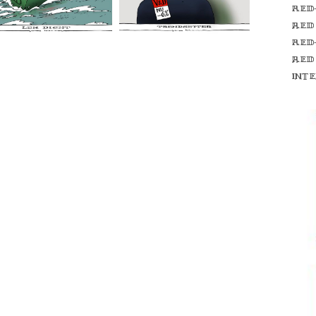
Red
red
Red
red
int