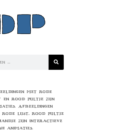
eeldingen met rode
t en rood pijltje zijn
maties. Afbeeldingen
 rode lijst, rood pijltje
handje zijn interactieve
sh animaties.