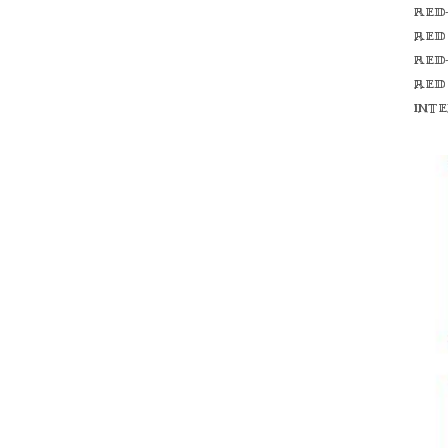
Red
red
Red
red
int