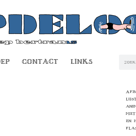
oep
Contact
Links
Afb
lijs
ani
met
en 
fla