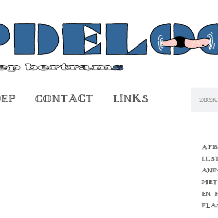
oep
Contact
Links
Afb
lijs
ani
met
en 
fla