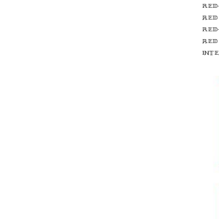
Red
red
Red
red
int