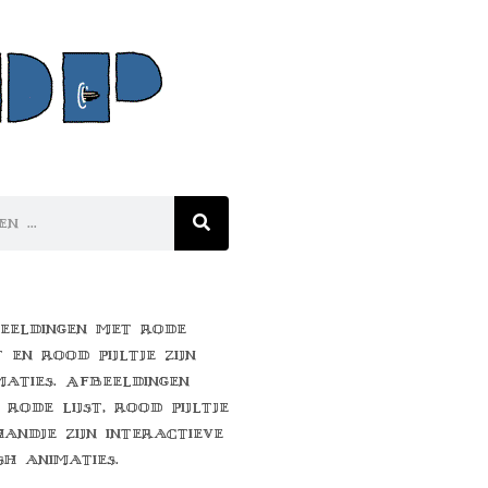
eeldingen met rode
t en rood pijltje zijn
maties. Afbeeldingen
 rode lijst, rood pijltje
handje zijn interactieve
sh animaties.