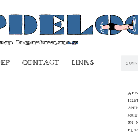
oep
Contact
Links
Afb
lijs
ani
met
en 
fla