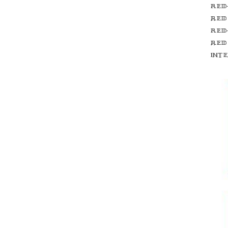
Red
red
Red
red
int