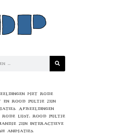
eeldingen met rode
t en rood pijltje zijn
maties. Afbeeldingen
 rode lijst, rood pijltje
handje zijn interactieve
sh animaties.