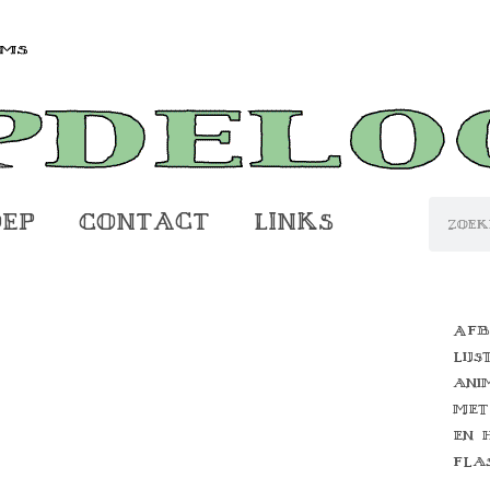
oep
Contact
Links
Afb
lijs
ani
met
en 
fla