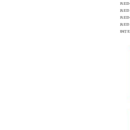
Red
red
Red
red
int