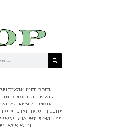
eeldingen met rode
t en rood pijltje zijn
maties. Afbeeldingen
 rode lijst, rood pijltje
handje zijn interactieve
sh animaties.