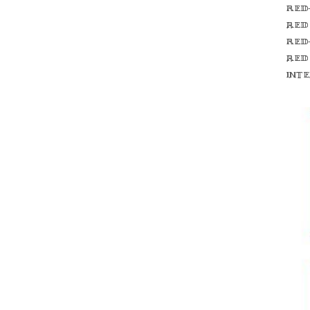
Red
red
Red
red
int