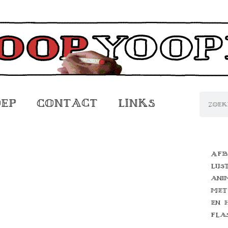
oep
Contact
Links
Afb
lijs
ani
met
en 
fla