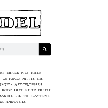
eeldingen met rode
t en rood pijltje zijn
maties. Afbeeldingen
 rode lijst, rood pijltje
handje zijn interactieve
sh animaties.