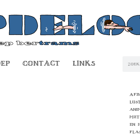
oep
Contact
Links
Afb
lijs
ani
met
en 
fla