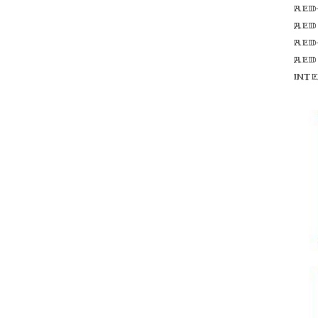
Red
red
Red
red
int