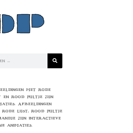
eeldingen met rode
t en rood pijltje zijn
maties. Afbeeldingen
 rode lijst, rood pijltje
handje zijn interactieve
sh animaties.