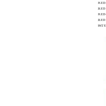
Red
red
Red
red
int