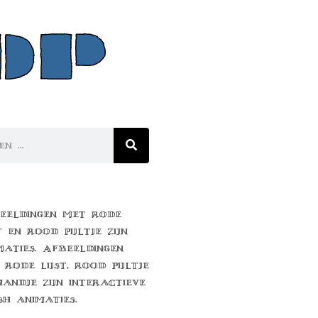
eeldingen met rode
t en rood pijltje zijn
maties. Afbeeldingen
 rode lijst, rood pijltje
handje zijn interactieve
sh animaties.