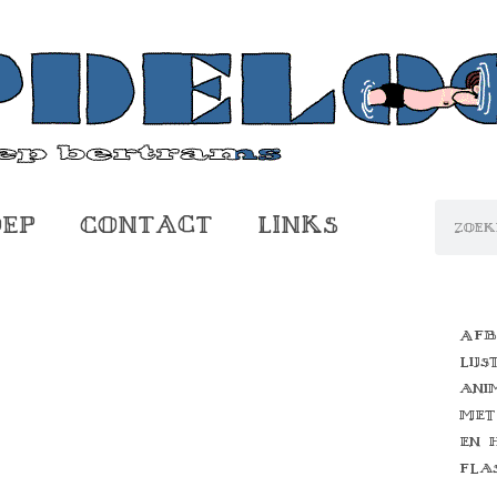
oep
Contact
Links
Afb
lijs
ani
met
en 
fla