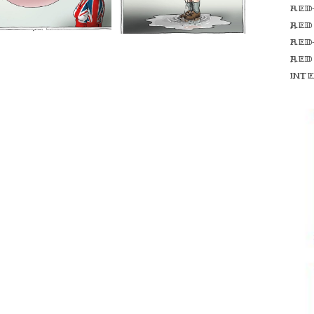
Red
red
Red
red
int