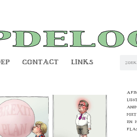
oep
Contact
Links
Afb
lijs
ani
met
en 
fla