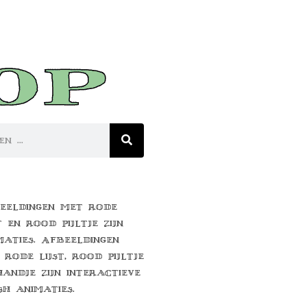
eeldingen met rode
t en rood pijltje zijn
maties. Afbeeldingen
 rode lijst, rood pijltje
handje zijn interactieve
sh animaties.