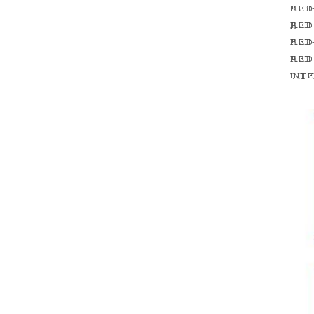
Red
red
Red
red
int