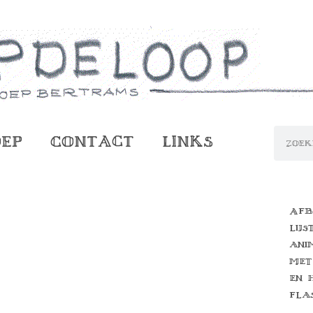
oep
Contact
Links
Afb
lijs
ani
met
en 
fla