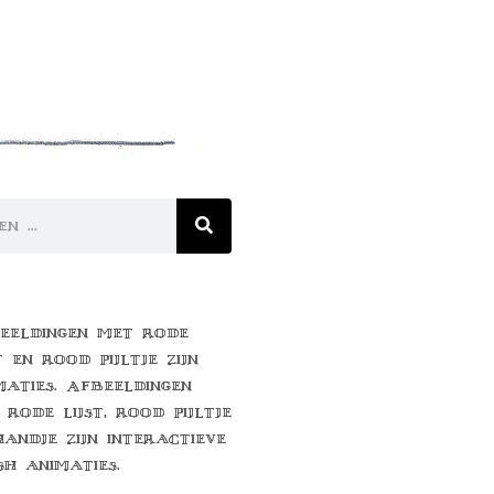
eeldingen met rode
t en rood pijltje zijn
maties. Afbeeldingen
 rode lijst, rood pijltje
handje zijn interactieve
sh animaties.