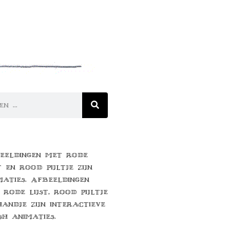
eeldingen met rode
t en rood pijltje zijn
maties. Afbeeldingen
 rode lijst, rood pijltje
handje zijn interactieve
sh animaties.