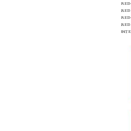
Red
red
Red
red
int