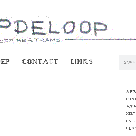
oep
Contact
Links
Afb
lijs
ani
met
en 
fla