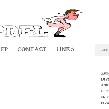
oep
Contact
Links
Afb
lijs
ani
met
en 
fla