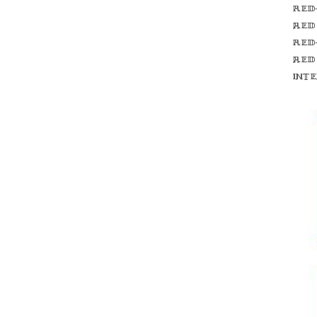
Red
red
Red
red
int