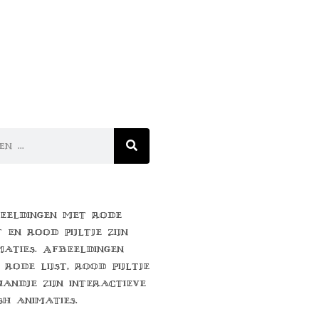
eeldingen met rode
t en rood pijltje zijn
maties. Afbeeldingen
 rode lijst, rood pijltje
handje zijn interactieve
sh animaties.