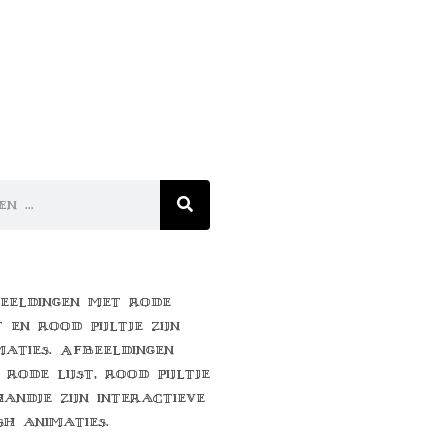
eeldingen met rode
t en rood pijltje zijn
maties. Afbeeldingen
 rode lijst, rood pijltje
handje zijn interactieve
sh animaties.