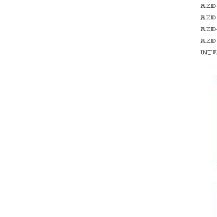
Red
red
Red
red
int