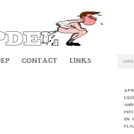
oep
Contact
Links
Afb
lijs
ani
met
en 
fla