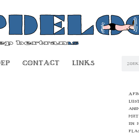
oep
Contact
Links
Afb
lijs
ani
met
en 
fla