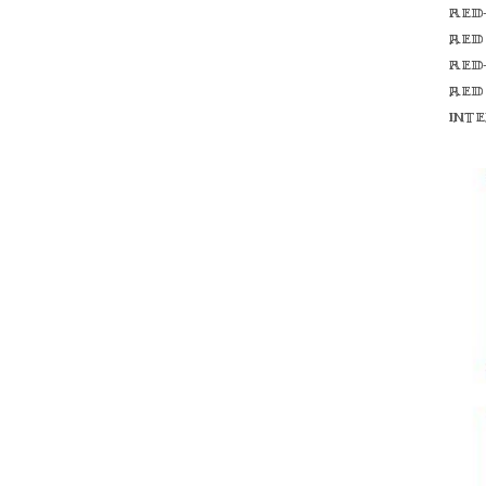
Red
red
Red
red
int