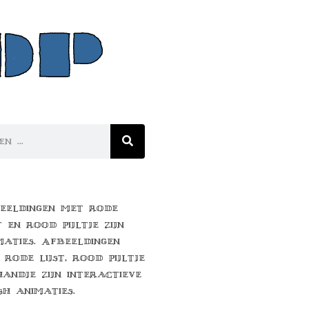
eeldingen met rode
t en rood pijltje zijn
maties. Afbeeldingen
 rode lijst, rood pijltje
handje zijn interactieve
sh animaties.