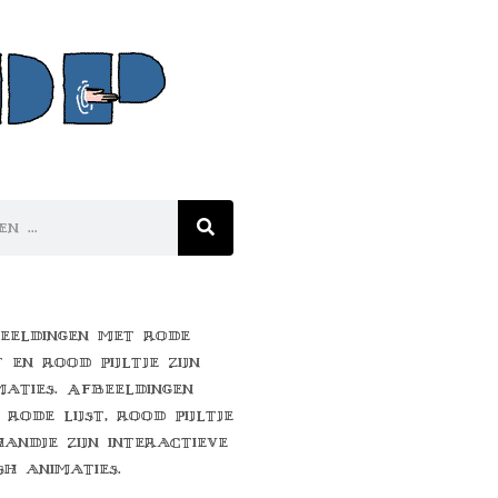
eeldingen met rode
t en rood pijltje zijn
maties. Afbeeldingen
 rode lijst, rood pijltje
handje zijn interactieve
sh animaties.