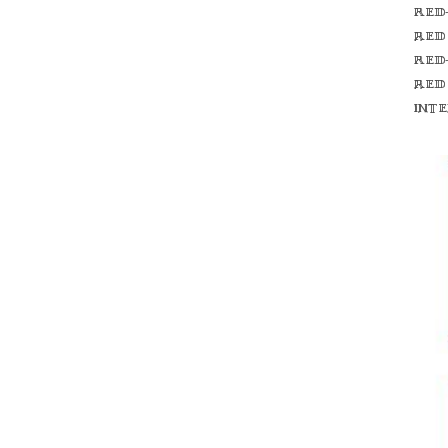
Red
red
Red
red
int