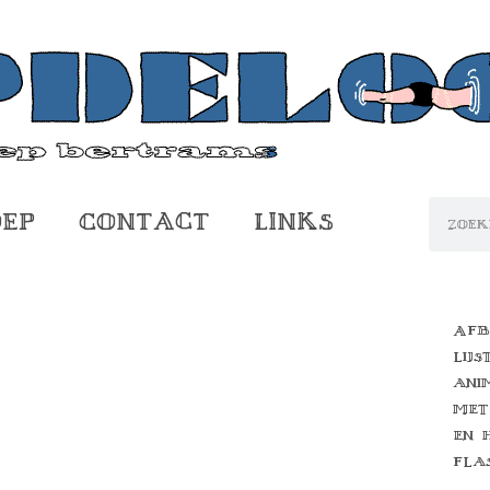
oep
Contact
Links
Afb
lijs
ani
met
en 
fla