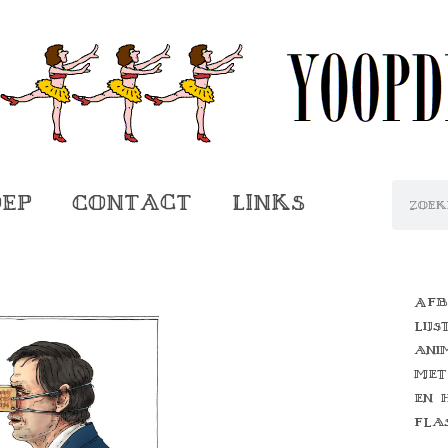
oep
Contact
Links
Afb
lijs
ani
met
en 
fla