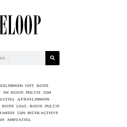
eeldingen met rode
t en rood pijltje zijn
maties. Afbeeldingen
 rode lijst, rood pijltje
handje zijn interactieve
sh animaties.