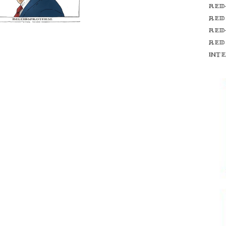
Red
red
Red
red
int