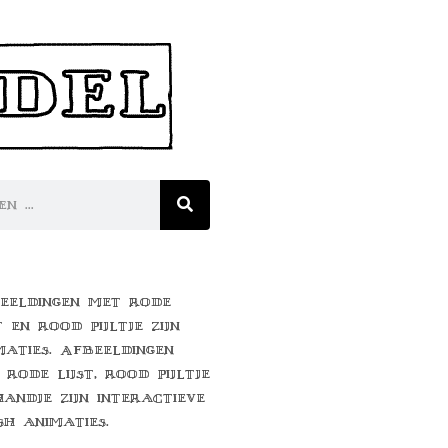
eeldingen met rode
t en rood pijltje zijn
maties. Afbeeldingen
 rode lijst, rood pijltje
handje zijn interactieve
sh animaties.