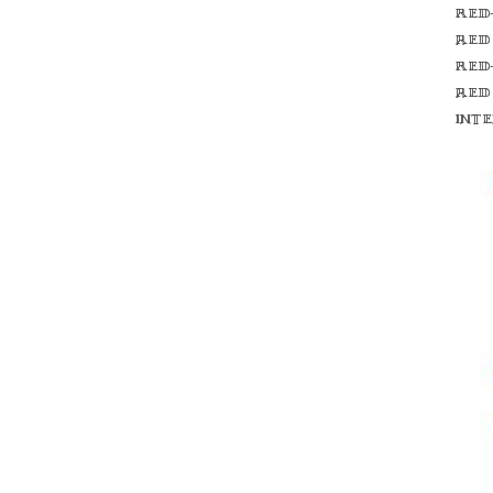
Red
red
Red
red
int