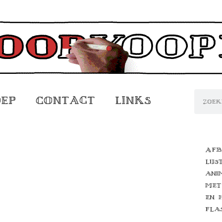
oep
Contact
Links
Afb
lijs
ani
met
en 
fla