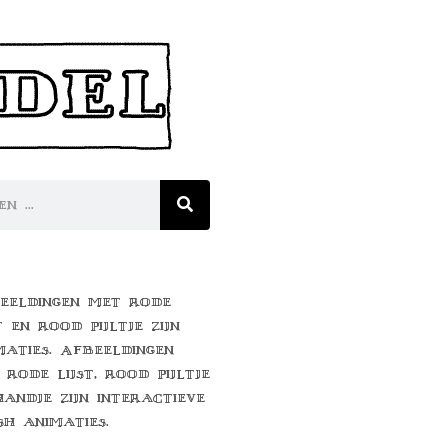
eeldingen met rode
t en rood pijltje zijn
maties. Afbeeldingen
 rode lijst, rood pijltje
handje zijn interactieve
sh animaties.