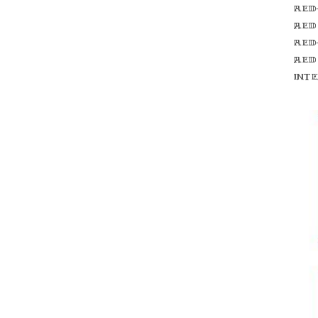
Red
red
Red
red
int