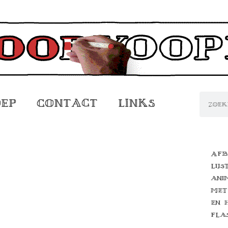
oep
Contact
Links
Afb
lijs
ani
met
en 
fla