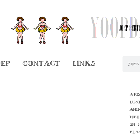
oep
Contact
Links
Afb
lijs
ani
met
en 
fla