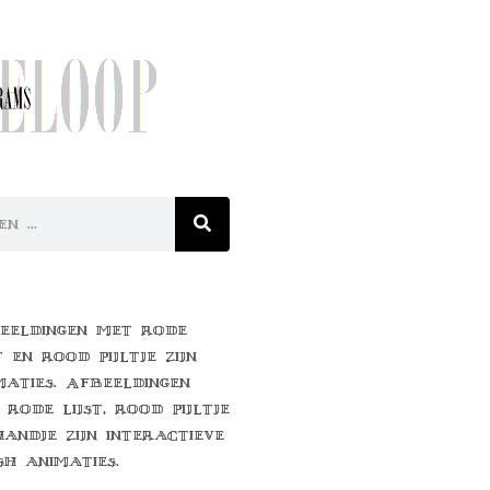
eeldingen met rode
t en rood pijltje zijn
maties. Afbeeldingen
 rode lijst, rood pijltje
handje zijn interactieve
sh animaties.