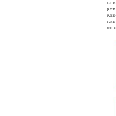
Red
red
Red
red
int