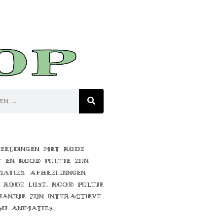
eeldingen met rode
t en rood pijltje zijn
maties. Afbeeldingen
 rode lijst, rood pijltje
handje zijn interactieve
sh animaties.