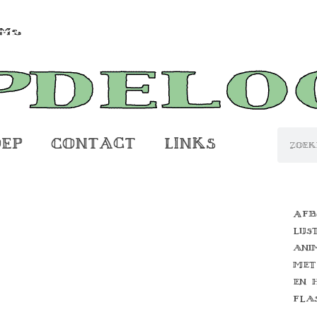
oep
Contact
Links
Afb
lijs
ani
met
en 
fla