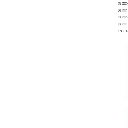
Red
red
Red
red
int