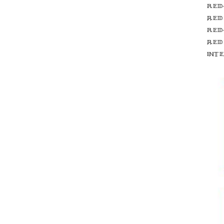
Red
red
Red
red
int