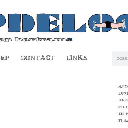
oep
Contact
Links
Afb
lijs
ani
met
en 
fla