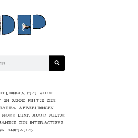
eeldingen met rode
t en rood pijltje zijn
maties. Afbeeldingen
 rode lijst, rood pijltje
handje zijn interactieve
sh animaties.