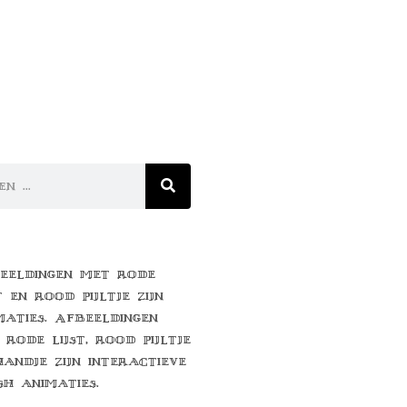
eeldingen met rode
t en rood pijltje zijn
maties. Afbeeldingen
 rode lijst, rood pijltje
handje zijn interactieve
sh animaties.