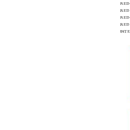
Red
red
Red
red
int