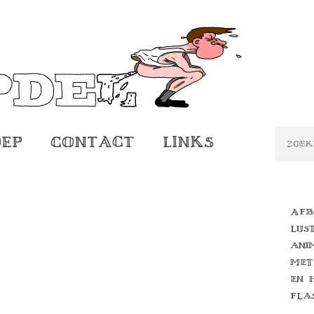
oep
Contact
Links
Afb
lijs
ani
met
en 
fla