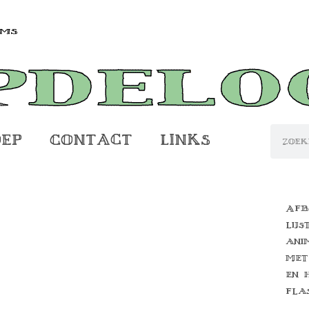
oep
Contact
Links
Afb
lijs
ani
met
en 
fla