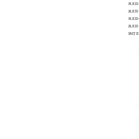
Red
red
Red
red
int