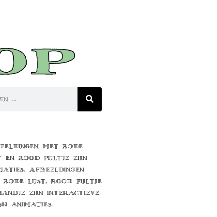
eeldingen met rode
t en rood pijltje zijn
maties. Afbeeldingen
 rode lijst, rood pijltje
handje zijn interactieve
sh animaties.