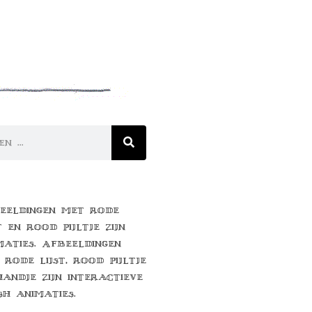
eeldingen met rode
t en rood pijltje zijn
maties. Afbeeldingen
 rode lijst, rood pijltje
handje zijn interactieve
sh animaties.