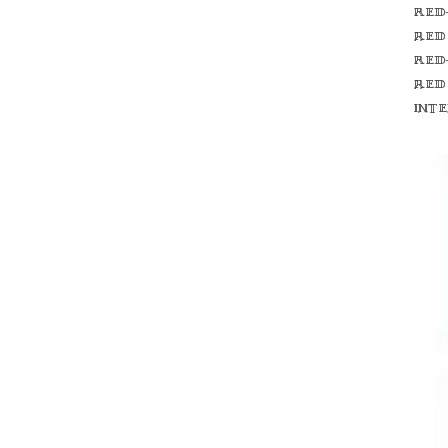
Red
red
Red
red
int