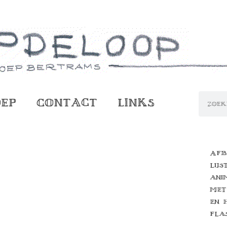
oep
Contact
Links
Afb
lijs
ani
met
en 
fla