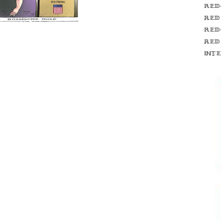
Red
red
Red
red
int