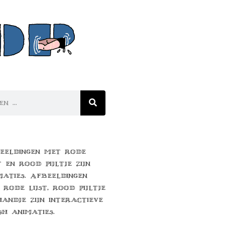
eeldingen met rode
t en rood pijltje zijn
maties. Afbeeldingen
 rode lijst, rood pijltje
handje zijn interactieve
sh animaties.