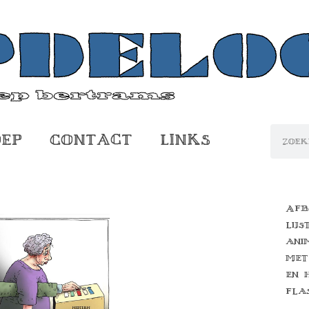
oep
Contact
Links
Afb
lijs
ani
met
en 
fla