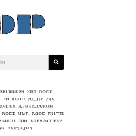
eeldingen met rode
t en rood pijltje zijn
maties. Afbeeldingen
 rode lijst, rood pijltje
handje zijn interactieve
sh animaties.