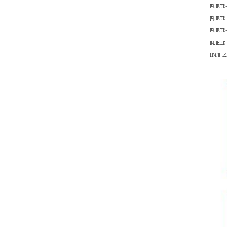
Red
red
Red
red
int