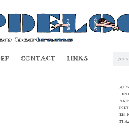
oep
Contact
Links
Afb
lijs
ani
met
en 
fla