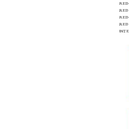
Red
red
Red
red
int