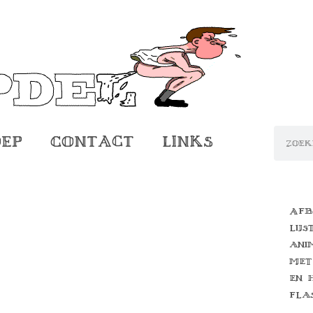
oep
Contact
Links
Afb
lijs
ani
met
en 
fla