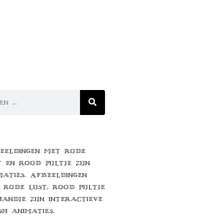
eeldingen met rode
t en rood pijltje zijn
maties. Afbeeldingen
 rode lijst, rood pijltje
handje zijn interactieve
sh animaties.