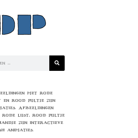
eeldingen met rode
t en rood pijltje zijn
maties. Afbeeldingen
 rode lijst, rood pijltje
handje zijn interactieve
sh animaties.