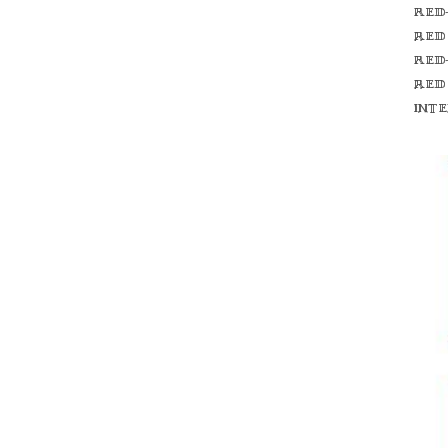
Red
red
Red
red
int