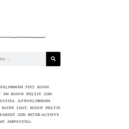
eeldingen met rode
t en rood pijltje zijn
maties. Afbeeldingen
 rode lijst, rood pijltje
handje zijn interactieve
sh animaties.