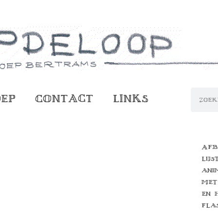
oep
Contact
Links
Afb
lijs
ani
met
en 
fla