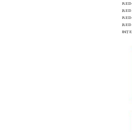
Red
red
Red
red
int