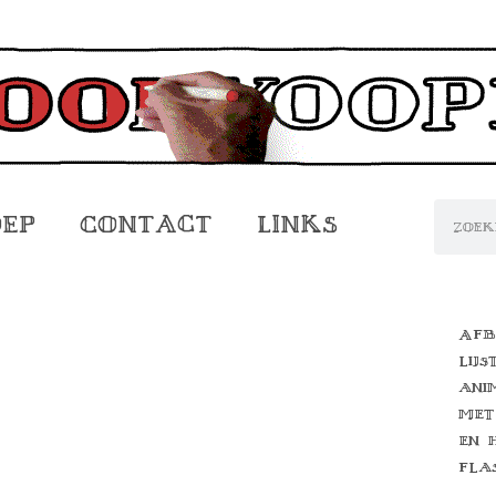
oep
Contact
Links
Afb
lijs
ani
met
en 
fla