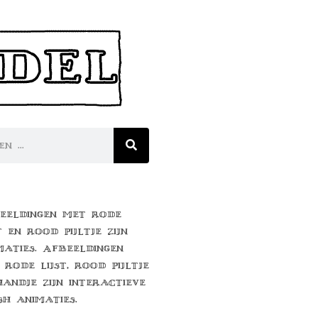
eeldingen met rode
t en rood pijltje zijn
maties. Afbeeldingen
 rode lijst, rood pijltje
handje zijn interactieve
sh animaties.