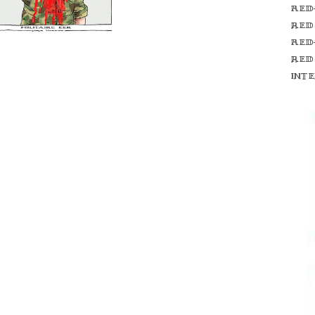
Red
red
Red
red
int