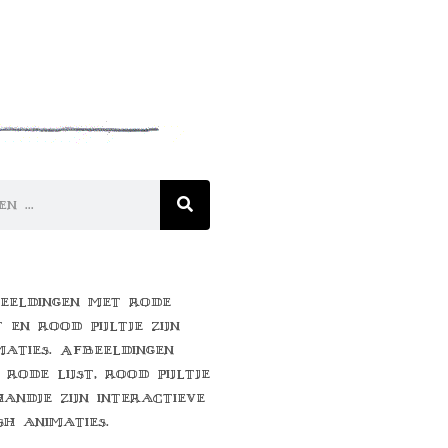
eeldingen met rode
t en rood pijltje zijn
maties. Afbeeldingen
 rode lijst, rood pijltje
handje zijn interactieve
sh animaties.