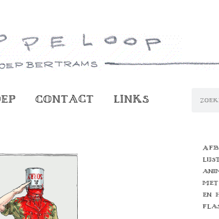
oep
Contact
Links
Afb
lijs
ani
met
en 
fla