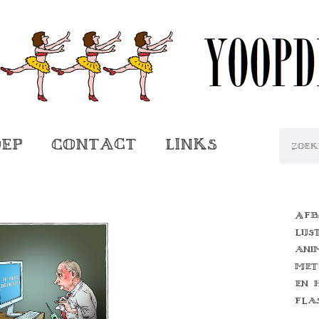
oep
Contact
Links
Afb
lijs
ani
met
en 
fla