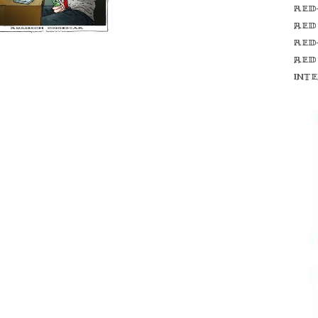
Red
red
Red
red
int