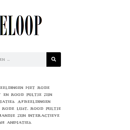
eeldingen met rode
t en rood pijltje zijn
maties. Afbeeldingen
 rode lijst, rood pijltje
handje zijn interactieve
sh animaties.