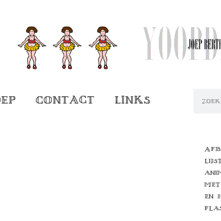
oep
Contact
Links
Afb
lijs
ani
met
en 
fla