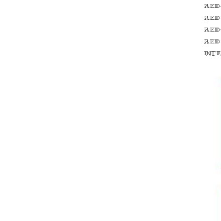
Red
red
Red
red
int