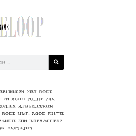
eeldingen met rode
t en rood pijltje zijn
maties. Afbeeldingen
 rode lijst, rood pijltje
handje zijn interactieve
sh animaties.