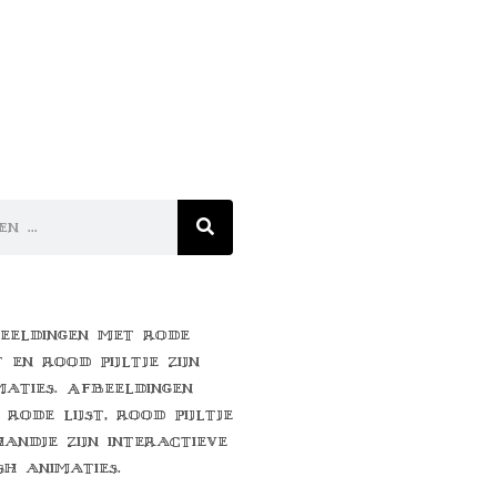
eeldingen met rode
t en rood pijltje zijn
maties. Afbeeldingen
 rode lijst, rood pijltje
handje zijn interactieve
sh animaties.