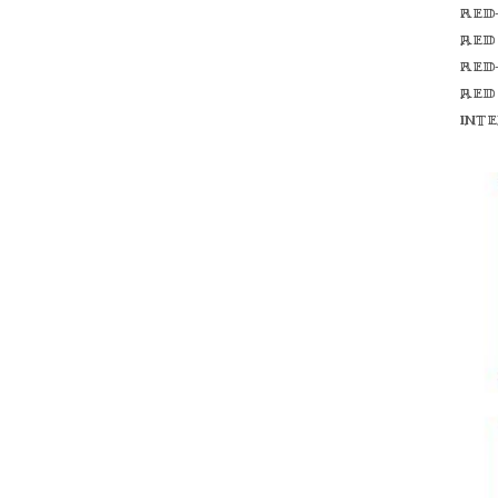
Red
red
Red
red
int