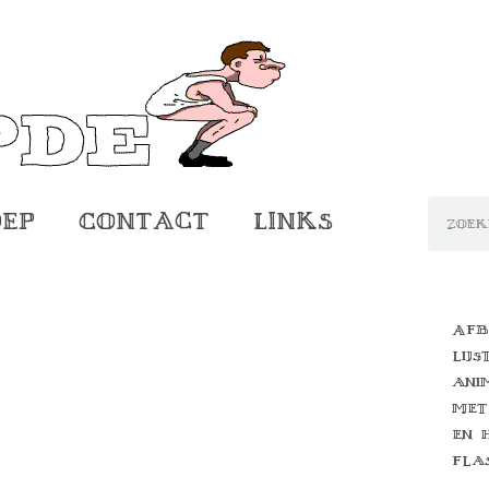
oep
Contact
Links
Afb
lijs
ani
met
en 
fla